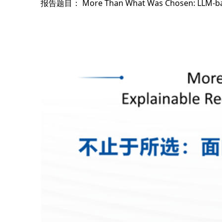
报告题目： More Than What Was Chosen: LLM-base