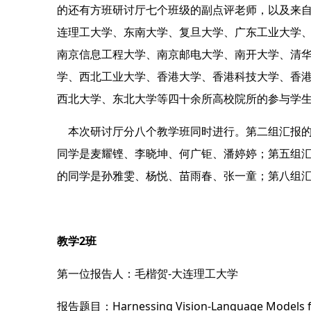
的还有方班研讨厅七个班级的副点评老师，以及来
连理工大学、东南大学、复旦大学、广东工业大学
南京信息工程大学、南京邮电大学、南开大学、清
学、西北工业大学、香港大学、香港科技大学、香
西北大学、东北大学等四十余所高校院所的参与学生和
    本次研讨厅分八个教学班同时进行。第二组汇报的同学是毛楷贺、黄敏涵、张裕浩、赵志敏；第三组汇报的同学是简宇星、王泽鑫、刘思洋、洪琳希；第四组汇报的
同学是麦耀铿、李晓坤、何广钜、潘婷婷；第五组
的同学是孙雅雯、杨悦、苗雨春、张一童；第八组汇
教学2班
第一位报告人：毛楷贺-大连理工大学
报告题目：Harnessing Vision-Language Models for