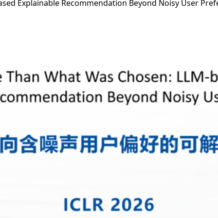
d Explainable Recommendation Beyond Noisy User Pref