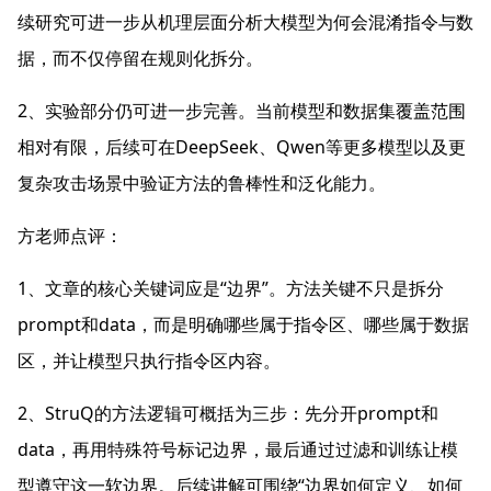
续研究可进一步从机理层面分析大模型为何会混淆指令与数
据，而不仅停留在规则化拆分。
2
、实验部分仍可进一步完善。当前模型和数据集覆盖范围
DeepSeek
Qwen
相对有限，后续可在
、
等更多模型以及更
复杂攻击场景中验证方法的鲁棒性和泛化能力。
方老师点评：
1
“
”
、文章的核心关键词应是
边界
。方法关键不只是拆分
prompt
data
和
，而是明确哪些属于指令区、哪些属于数据
区，并让模型只执行指令区内容。
2
StruQ
prompt
、
的方法逻辑可概括为三步：先分开
和
data
，再用特殊符号标记边界，最后通过过滤和训练让模
“
型遵守这一软边界。后续讲解可围绕
边界如何定义、如何